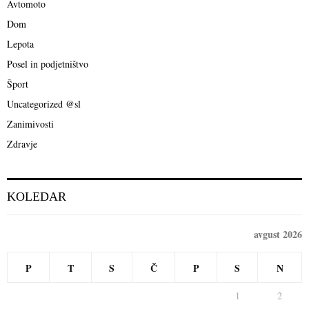
o
Avtomoto
r
R
Dom
:
C
Lepota
Posel in podjetništvo
H
Šport
Uncategorized @sl
Zanimivosti
Zdravje
KOLEDAR
avgust 2026
P
T
S
Č
P
S
N
1
2