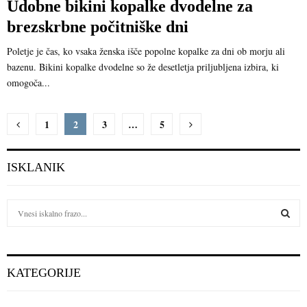
Udobne bikini kopalke dvodelne za
brezskrbne počitniške dni
Poletje je čas, ko vsaka ženska išče popolne kopalke za dni ob morju ali
bazenu. Bikini kopalke dvodelne so že desetletja priljubljena izbira, ki
omogoča...
Številčenje
1
2
3
…
5
prispevkov
ISKLANIK
S
e
a
S
r
c
E
KATEGORIJE
h
f
A