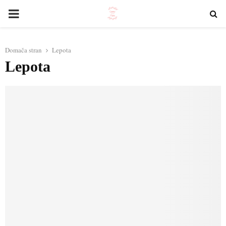
PRIMARY
MENU
Domača stran
Lepota
Lepota