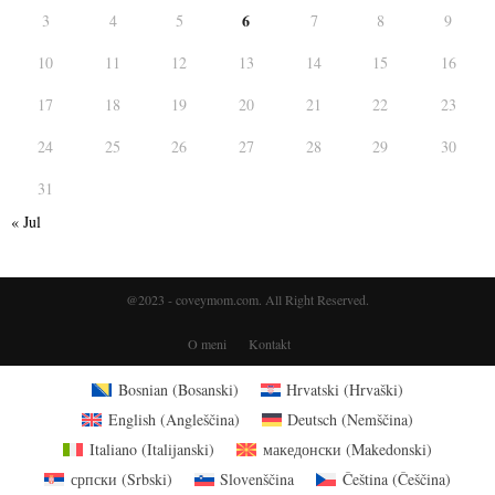
6
3
4
5
7
8
9
10
11
12
13
14
15
16
17
18
19
20
21
22
23
24
25
26
27
28
29
30
31
« Jul
@2023 - coveymom.com. All Right Reserved.
O meni
Kontakt
Bosnian
(
Bosanski
)
Hrvatski
(
Hrvaški
)
English
(
Angleščina
)
Deutsch
(
Nemščina
)
Italiano
(
Italijanski
)
македонски
(
Makedonski
)
српски
(
Srbski
)
Slovenščina
Čeština
(
Češčina
)