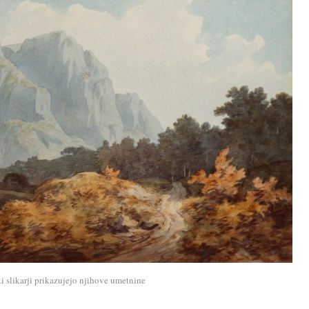
 slikarji prikazujejo njihove umetnine