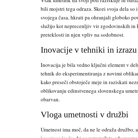
Vsak umetnik na svoji poti raziskuje in odraž
bili mojstri tega odraza. Skozi svoja dela so
svojega časa, hkrati pa ohranjali globoko po
služijo kot neprecenljiv vir zgodovinskih in
preteklosti in njen vpliv na sodobnost.
Inovacije v tehniki in izrazu
Inovacija je bila vedno ključni element v de
tehnik do eksperimentiranja z novimi oblikami
kako preseči obstoječe meje in raziskati nez
oblikovanju edinstvenega slovenskega umetniš
obarvan.
Vloga umetnosti v družbi
Umetnost ima moč, da ne le odraža družbo, am