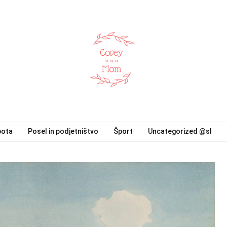
pota
Posel in podjetništvo
Šport
Uncategorized @sl