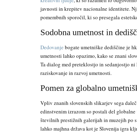
kreativni ljudje
, ki so razumeli to odgovorn
javnosti in krepitev nacionalne identitete. N
pomembnih sporočil, ki so presegala estetsko
Sodobna umetnost in dedišč
Dedovanje
bogate umetniške dediščine je hkr
umetnosti lahko opazimo, kako se znani sloven
Ta dialog med preteklostjo in sedanjostjo ni 
raziskovanje in razvoj umetnosti.
Pomen za globalno umetniš
Vpliv znanih slovenskih slikarjev sega daleč
edinstvenim izrazom so postali del globalne 
številnih prestižnih galerijah in muzejih po 
lahko majhna država kot je Slovenija igra k