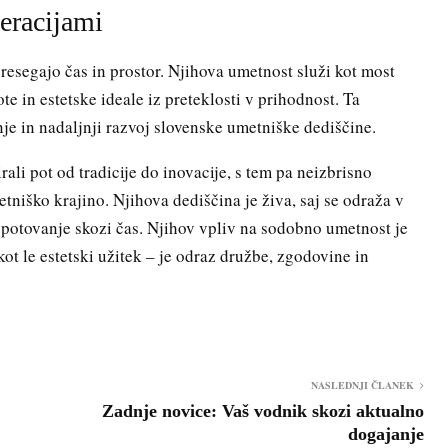
eracijami
 presegajo čas in prostor. Njihova umetnost služi kot most
e in estetske ideale iz preteklosti v prihodnost. Ta
nje in nadaljnji razvoj slovenske umetniške dediščine.
rali pot od tradicije do inovacije, s tem pa neizbrisno
niško krajino. Njihova dediščina je živa, saj se odraža v
 potovanje skozi čas. Njihov vpliv na sodobno umetnost je
kot le estetski užitek – je odraz družbe, zgodovine in
NASLEDNJI ČLANEK
Zadnje novice: Vaš vodnik skozi aktualno
dogajanje