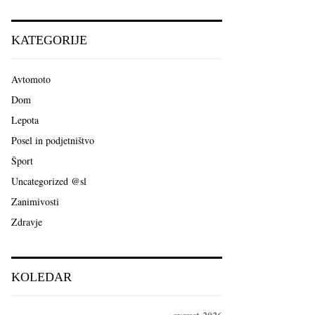
a
S
r
c
E
KATEGORIJE
h
f
A
o
Avtomoto
r
R
Dom
:
C
Lepota
Posel in podjetništvo
H
Šport
Uncategorized @sl
Zanimivosti
Zdravje
KOLEDAR