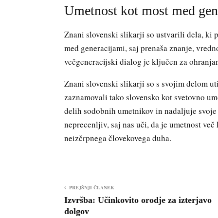
Umetnost kot most med gen
Znani slovenski slikarji so ustvarili dela, ki
med generacijami, saj prenaša znanje, vrednot
večgeneracijski dialog je ključen za ohranja
Znani slovenski slikarji so s svojim delom uti
zaznamovali tako slovensko kot svetovno umet
delih sodobnih umetnikov in nadaljuje svoje
neprecenljiv, saj nas uči, da je umetnost več 
neizčrpnega človekovega duha.
PREJŠNJI ČLANEK
Izvršba: Učinkovito orodje za izterjavo
dolgov