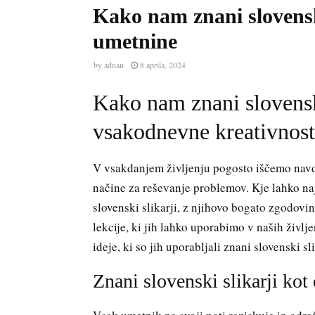
Kako nam znani slovenski
umetnine
by
adnan
8 aprila, 2024
Kako nam znani slovenski
vsakodnevne kreativnost
V vsakdanjem življenju pogosto iščemo navdih,
načine za reševanje problemov. Kje lahko na
slovenski slikarji, z njihovo bogato zgodov
lekcije, ki jih lahko uporabimo v naših življ
ideje, ki so jih uporabljali znani slovenski sl
Znani slovenski slikarji kot 