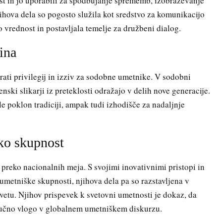
ost in jo uporabili za spodbujanje sprememb, izobraževanje
jihova dela so pogosto služila kot sredstvo za komunikacijo
 vrednost in postavljala temelje za družbeni dialog.
ina
ati privilegij in izziv za sodobne umetnike. V sodobni
ski slikarji iz preteklosti odražajo v delih nove generacije.
le poklon tradiciji, ampak tudi izhodišče za nadaljnje
ko skupnost
 preko nacionalnih meja. S svojimi inovativnimi pristopi in
umetniške skupnosti, njihova dela pa so razstavljena v
svetu. Njihov prispevek k svetovni umetnosti je dokaz, da
ljučno vlogo v globalnem umetniškem diskurzu.