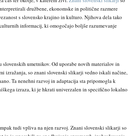
a čas ter okolje, v katerem živi.
Znani slovenski slikarji
so
 interpretirali družbene, ekonomske in politične razmere
vezanost s slovensko krajino in kulturo. Njihova dela tako
 kulturnih informacij, ki omogočajo boljše razumevanje
lu slovenskih umetnikov. Od uporabe novih materialov in
 izražanja, so znani slovenski slikarji vedno iskali načine,
nano. Ta nenehni razvoj in adaptacija sta pripomogla k
kega izraza, ki je hkrati univerzalen in specifično lokalno
pak tudi vpliva na njen razvoj. Znani slovenski slikarji so