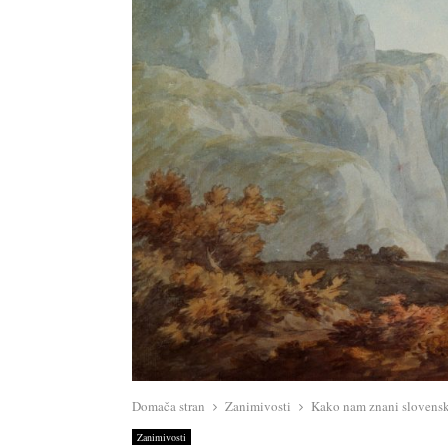
Domača stran
Zanimivosti
Kako nam znani slovenski
Zanimivosti