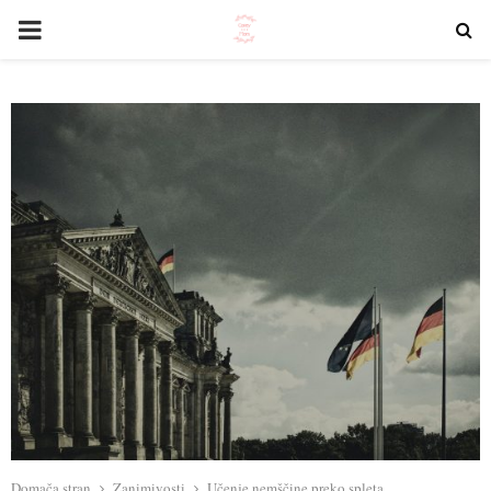
PRIMARY
MENU
Domača stran
Zanimivosti
Učenje nemščine preko spleta