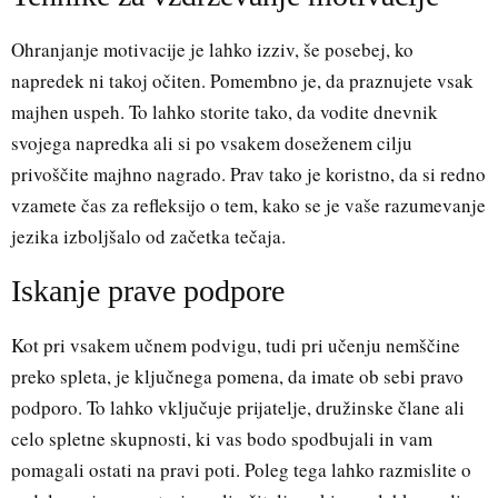
Ohranjanje motivacije je lahko izziv, še posebej, ko
napredek ni takoj očiten. Pomembno je, da praznujete vsak
majhen uspeh. To lahko storite tako, da vodite dnevnik
svojega napredka ali si po vsakem doseženem cilju
privoščite majhno nagrado. Prav tako je koristno, da si redno
vzamete čas za refleksijo o tem, kako se je vaše razumevanje
jezika izboljšalo od začetka tečaja.
Iskanje prave podpore
Kot pri vsakem učnem podvigu, tudi pri učenju nemščine
preko spleta, je ključnega pomena, da imate ob sebi pravo
podporo. To lahko vključuje prijatelje, družinske člane ali
celo spletne skupnosti, ki vas bodo spodbujali in vam
pomagali ostati na pravi poti. Poleg tega lahko razmislite o