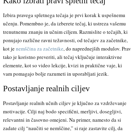
Kako izbrati pravi spletni tečaj
Izbira pravega spletnega tečaja je prvi korak k uspešnemu
učenju. Pomembno je, da izberete tečaj, ki ustreza vašemu
trenutnemu znanju in učnim ciljem. Razmislite o tečajih, ki
ponujajo različne ravni težavnosti, od tečajev za začetnike,
kot je
nemščina za začetnike
, do naprednejših modulov. Prav
tako je koristno preveriti, ali tečaj vključuje interaktivne
elemente, kot so video lekcije, kvizi in praktične vaje, ki
vam pomagajo bolje razumeti in uporabljati jezik.
Postavljanje realnih ciljev
Postavljanje realnih učnih ciljev je ključno za vzdrževanje
motivacije. Cilji naj bodo specifični, merljivi, dosegljivi,
relevantni in časovno omejeni. Na primer, namesto da si
zadate cilj “naučiti se nemščine,” si raje zastavite cilj, da