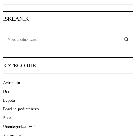
ISKLANIK
S
e
a
S
r
c
E
KATEGORIJE
h
f
A
o
Avtomoto
r
R
Dom
:
C
Lepota
Posel in podjetništvo
H
Šport
Uncategorized @sl
Zanimivosti