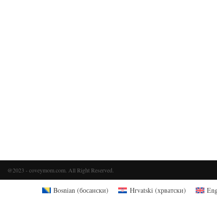
@2023 - coveymom.com. All Right Reserved.
Bosnian
(
босански
)
Hrvatski
(
хрватски
)
Eng