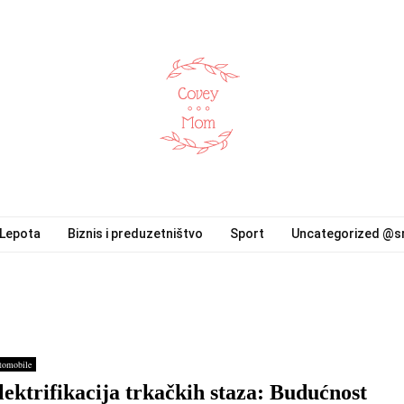
Lepota
Biznis i preduzetništvo
Sport
Uncategorized @s
tomobile
lektrifikacija trkačkih staza: Budućnost