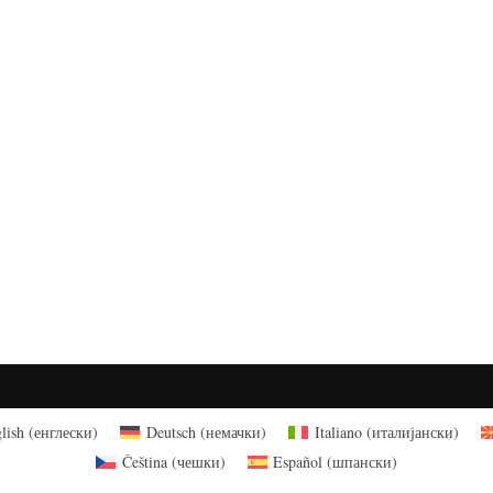
lish
(
енглески
)
Deutsch
(
немачки
)
Italiano
(
италијански
)
Čeština
(
чешки
)
Español
(
шпански
)