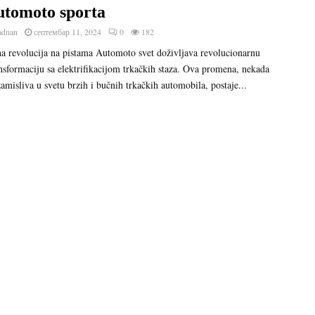
utomoto sporta
adnan
септембар 11, 2024
0
182
a revolucija na pistama Automoto svet doživljava revolucionarnu
nsformaciju sa elektrifikacijom trkačkih staza. Ova promena, nekada
amisliva u svetu brzih i bučnih trkačkih automobila, postaje...