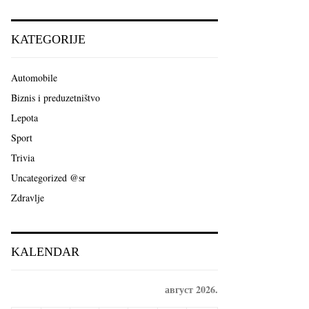
a
S
r
c
E
KATEGORIJE
h
f
A
o
Automobile
r
R
Biznis i preduzetništvo
:
C
Lepota
Sport
H
Trivia
Uncategorized @sr
Zdravlje
KALENDAR
август 2026.