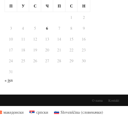
П
У
С
Ч
П
С
Н
1
2
6
3
4
5
7
8
9
10
11
12
13
14
15
16
17
18
19
20
21
22
23
24
25
26
27
28
29
30
31
« јул
O nama
Kontakt
македонски
српски
Slovenščina
(
словеначки
)