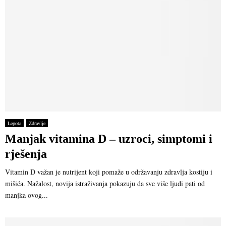
Lepota
Zdravlje
Manjak vitamina D – uzroci, simptomi i
rješenja
Vitamin D važan je nutrijent koji pomaže u održavanju zdravlja kostiju i
mišića. Nažalost, novija istraživanja pokazuju da sve više ljudi pati od
manjka ovog...