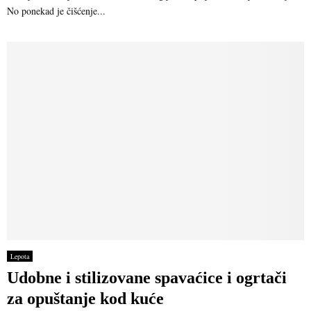
No ponekad je čišćenje...
Lepota
Udobne i stilizovane spavaćice i ogrtači
za opuštanje kod kuće