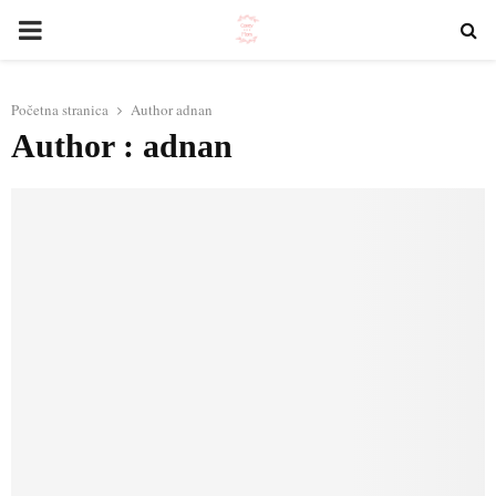
PRIMARY
MENU
Početna stranica
Author
adnan
Author :
adnan