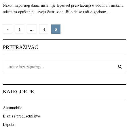
Nakon napornog dana, ništa nije lepše od presvlačenja u udobnu i mekanu
odeću za opuštanje u svoja četiri zida. Bilo da se radi o gorkom...
Пагинација
1
…
4
5
чланака
PRETRAŽIVAČ
S
e
a
S
r
c
E
KATEGORIJE
h
f
A
o
Automobile
r
R
Biznis i preduzetništvo
:
C
Lepota