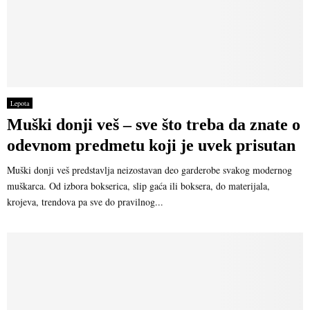
Lepota
Muški donji veš – sve što treba da znate o
odevnom predmetu koji je uvek prisutan
Muški donji veš predstavlja neizostavan deo garderobe svakog modernog
muškarca. Od izbora bokserica, slip gaća ili boksera, do materijala,
krojeva, trendova pa sve do pravilnog...