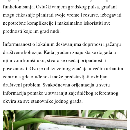
funkcionisanja. Osluškivanjem gradskog pulsa, građani
mogu efikasnije planirati svoje vreme i resurse, izbegavati
nepotrebne komplikacije i maksimalno iskoristiti sve
prednosti koje im grad nudi.
Informisanost o lokalnim dešavanjima doprinosi i jačanju
društvene kohezije. Kada građani znaju šta se događa u
njihovom komšiluku, stvara se osećaj pripadnosti i
povezanosti. Ovo je od izuzetnog značaja u većim urbanim
centrima gde otuđenost može predstavljati ozbiljan
društveni problem. Svakodnevna orijentacija u svetu
informacija pomaže u stvaranju zajedničkog referentnog
okvira za sve stanovnike jednog grada.