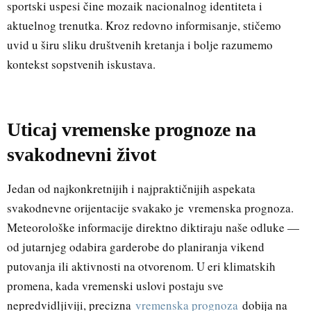
sportski uspesi čine mozaik nacionalnog identiteta i
aktuelnog trenutka. Kroz redovno informisanje, stičemo
uvid u širu sliku društvenih kretanja i bolje razumemo
kontekst sopstvenih iskustava.
Uticaj vremenske prognoze na
svakodnevni život
Jedan od najkonkretnijih i najpraktičnijih aspekata
svakodnevne orijentacije svakako je
vremenska prognoza
.
Meteorološke informacije direktno diktiraju naše odluke —
od jutarnjeg odabira garderobe do planiranja vikend
putovanja ili aktivnosti na otvorenom. U eri klimatskih
promena, kada vremenski uslovi postaju sve
nepredvidljiviji, precizna
vremenska prognoza
dobija na