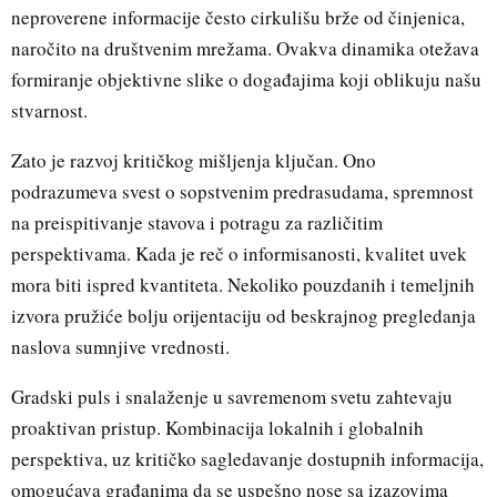
neproverene informacije često cirkulišu brže od činjenica,
naročito na društvenim mrežama. Ovakva dinamika otežava
formiranje objektivne slike o događajima koji oblikuju našu
stvarnost.
Zato je razvoj kritičkog mišljenja ključan. Ono
podrazumeva svest o sopstvenim predrasudama, spremnost
na preispitivanje stavova i potragu za različitim
perspektivama. Kada je reč o informisanosti, kvalitet uvek
mora biti ispred kvantiteta. Nekoliko pouzdanih i temeljnih
izvora pružiće bolju orijentaciju od beskrajnog pregledanja
naslova sumnjive vrednosti.
Gradski puls i snalaženje u savremenom svetu zahtevaju
proaktivan pristup. Kombinacija lokalnih i globalnih
perspektiva, uz kritičko sagledavanje dostupnih informacija,
omogućava građanima da se uspešno nose sa izazovima