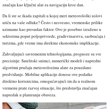
značaju kao ključni alat za navigaciju kroz dan.
Da li ste se ikada zapitali u kojoj meri meteorološki uslovi
utiču na vaše odluke? Često i nesvesno, vremenske prilike
uzimamo kao presudan faktor. Ovo je posebno izraženo u
sektorima poput poljoprivrede, građevinarstva, saobraćaja i
turizma, gde vreme ima direktne ekonomske implikacije.
Zahvaljujući savremenim tehnologijama, prognoze su sve
preciznije. Satelitski snimci, numerički modeli i napredni
algoritmi pružaju meteorolozima alate za pouzdano
predviđanje. Mobilne aplikacije donose ove podatke
direktno korisnicima, omogućavajući im da u realnom
vremenu prate razvoj situacije, što predstavlja značajan
napredak u planiranju obaveza.