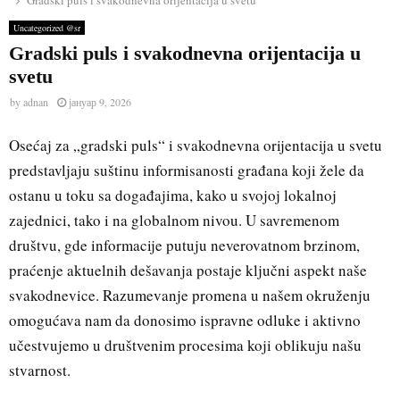
Gradski puls i svakodnevna orijentacija u svetu
Uncategorized @sr
Gradski puls i svakodnevna orijentacija u
svetu
by
adnan
јануар 9, 2026
Osećaj za „gradski puls“ i svakodnevna orijentacija u svetu
predstavljaju suštinu informisanosti građana koji žele da
ostanu u toku sa događajima, kako u svojoj lokalnoj
zajednici, tako i na globalnom nivou. U savremenom
društvu, gde informacije putuju neverovatnom brzinom,
praćenje aktuelnih dešavanja postaje ključni aspekt naše
svakodnevice. Razumevanje promena u našem okruženju
omogućava nam da donosimo ispravne odluke i aktivno
učestvujemo u društvenim procesima koji oblikuju našu
stvarnost.