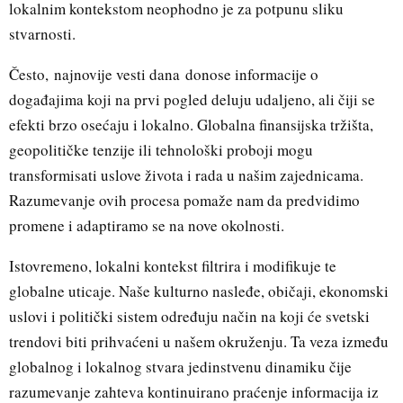
lokalnim kontekstom neophodno je za potpunu sliku
stvarnosti.
Često,
najnovije vesti dana
donose informacije o
događajima koji na prvi pogled deluju udaljeno, ali čiji se
efekti brzo osećaju i lokalno. Globalna finansijska tržišta,
geopolitičke tenzije ili tehnološki proboji mogu
transformisati uslove života i rada u našim zajednicama.
Razumevanje ovih procesa pomaže nam da predvidimo
promene i adaptiramo se na nove okolnosti.
Istovremeno, lokalni kontekst filtrira i modifikuje te
globalne uticaje. Naše kulturno nasleđe, običaji, ekonomski
uslovi i politički sistem određuju način na koji će svetski
trendovi biti prihvaćeni u našem okruženju. Ta veza između
globalnog i lokalnog stvara jedinstvenu dinamiku čije
razumevanje zahteva kontinuirano praćenje informacija iz