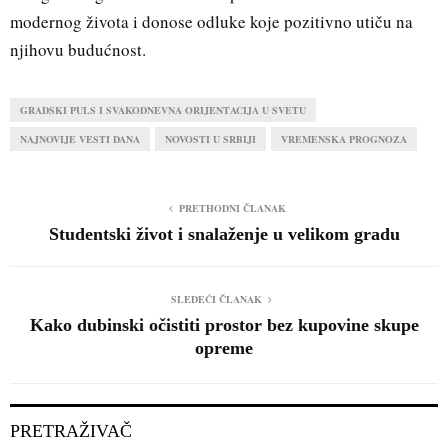
modernog života i donose odluke koje pozitivno utiču na
njihovu budućnost.
GRADSKI PULS I SVAKODNEVNA ORIJENTACIJA U SVETU
NAJNOVIJE VESTI DANA
NOVOSTI U SRBIJI
VREMENSKA PROGNOZA
PRETHODNI ČLANAK
Studentski život i snalaženje u velikom gradu
SLEDEĆI ČLANAK
Kako dubinski očistiti prostor bez kupovine skupe
opreme
PRETRAŽIVAČ