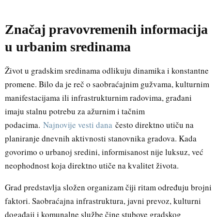
Značaj pravovremenih informacija
u urbanim sredinama
Život u gradskim sredinama odlikuju dinamika i konstantne
promene. Bilo da je reč o saobraćajnim gužvama, kulturnim
manifestacijama ili infrastrukturnim radovima, građani
imaju stalnu potrebu za ažurnim i tačnim
podacima.
Najnovije vesti dana
često direktno utiču na
planiranje dnevnih aktivnosti stanovnika gradova. Kada
govorimo o urbanoj sredini, informisanost nije luksuz, već
neophodnost koja direktno utiče na kvalitet života.
Grad predstavlja složen organizam čiji ritam određuju brojni
faktori. Saobraćajna infrastruktura, javni prevoz, kulturni
događaji i komunalne službe čine stubove gradskog