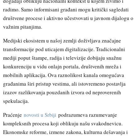
događaji oblikuju nacionalni kontekst u kojem živimo i
radimo. Samo informisani građani mogu kritički sagledati
društvene procese i aktivno učestvovati u javnom dijalogu o
važnim pitanjima.
Medijski ekosistem u našoj zemlji doživljava značajne
transformacije pod uticajem digitalizacije. Tradicionalni
mediji poput štampe, radija i televizije dobijaju snažnu
konkurenciju u vidu onlajn portala, društvenih mreža i
mobilnih aplikacija. Ova raznolikost kanala omogućava
građanima širi pristup vestima, ali istovremeno postavlja
izazov razlikovanja pouzdanih izvora od neproverenih
spekulacija.
Praćenje
novosti u Srbiji
podrazumeva razumevanje
kompleksnih procesa koji oblikuju našu svakodnevicu.
Ekonomske reforme, izmene zakona, kulturna dešavanja i