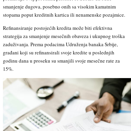
smanjenje dugova, posebno onih sa visokim kamatnim
stopama poput kreditnih kartica ili nenamenske pozajmice.
Refinansiranje postojećih kredita može biti efektivna
strategija za smanjenje mesečnih obaveza i ukupnog troška
zaduživanja. Prema podacima Udruženja banaka Srbije,
građani koji su refinansirali svoje kredite u poslednjih
godinu dana u proseku su smanjili svoje mesečne rate za
15%.