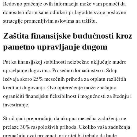
Redovno praćenje ovih informacija može vam pomoći da
donosite informisane odluke i prilagodite svoje poslovne
strategije promenljivim uslovima na tržištu.
Zaštita finansijske budućnosti kroz
pametno upravljanje dugom
Put ka finansijskoj stabilnosti neizbežno uključuje mudro
upravljanje dugovima. Prosečno domaćinstvo u Srbiji
izdvaja skoro 25% mesečnih prihoda za otplatu različitih
kredita i dugovanja. Ovo opterećenje može značajno
ograničiti finansijsku fleksibilnost i mogućnosti za štednju i
investiranje.
Stručnjaci preporučuju da ukupna mesečna zaduženja ne
prelaze 30% raspoloživih prihoda. Ukoliko vaša zaduženja
premašuju ovaj procenat, prioritet bi trebalo da bude