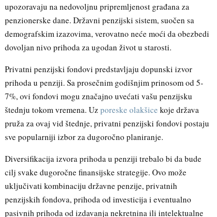
upozoravaju na nedovoljnu pripremljenost građana za
penzionerske dane. Državni penzijski sistem, suočen sa
demografskim izazovima, verovatno neće moći da obezbedi
dovoljan nivo prihoda za ugodan život u starosti.
Privatni penzijski fondovi predstavljaju dopunski izvor
prihoda u penziji. Sa prosečnim godišnjim prinosom od 5-
7%, ovi fondovi mogu značajno uvećati vašu penzijsku
štednju tokom vremena. Uz
poreske olakšice
koje država
pruža za ovaj vid štednje, privatni penzijski fondovi postaju
sve popularniji izbor za dugoročno planiranje.
Diversifikacija izvora prihoda u penziji trebalo bi da bude
cilj svake dugoročne finansijske strategije. Ovo može
uključivati kombinaciju državne penzije, privatnih
penzijskih fondova, prihoda od investicija i eventualno
pasivnih prihoda od izdavanja nekretnina ili intelektualne