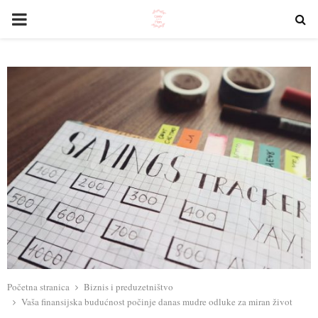
PRIMARY
MENU
Početna stranica
Biznis i preduzetništvo
Vaša finansijska budućnost počinje danas mudre odluke za miran život