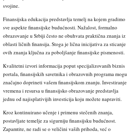
svojine.
Finansijska edukacija predstavlja temelj na kojem gradimo
sve aspekte finansijske budućnosti. Nažalost, formalno
obrazovanje u Srbiji često ne obuhvata praktična znanja iz
oblasti ličnih finansija. Stoga je lična inicijativa za sticanje
ovih znanja ključna za poboljšanje finansijske pismenosti.
Kvalitetni izvori informacija poput specijalizovanih biznis
portala, finansijskih savetnika i obrazovnih programa mogu
značajno doprineti vašem finansijskom znanju. Investiranje
vremena i resursa u finansijsko obrazovanje predstavlja
jednu od najisplativijih investicija koju možete napraviti.
Kroz kontinuirano učenje i primenu stečenih znanja,
postavljate temelje za sigurniju finansijsku budućnost.
Zapamtite, ne radi se o veličini vaših prihoda, već o