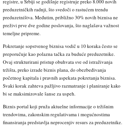
registre, u Srbiji se godišnje registruje preko 8.000 novih
preduzetničkih radnji, što svedoči o rastućem trendu
preduzetništva. Međutim, približno 30% novih biznisa ne
preživi prve dve godine poslovanja, što naglašava važnost
temeljne pripreme.
Pokretanje sopstvenog biznisa vodič u 10 koraka često se
preporučuje kao polazna tačka za buduće preduzetnike.
Ovaj strukturirani pristup obuhvata sve od istraživanja
tržišta, preko izrade biznis plana, do obezbeđivanja
početnog kapitala i pravnih aspekata pokretanja biznisa.
Svaki korak zahteva pažljivo razmatranje i planiranje kako
bi se maksimizovale šanse za uspeh.
Biznis portal koji pruža aktuelne informacije o tržišnim
trendovima, zakonskim regulativama i mogućnostima
finansiranja predstavlja neprocenjiv resurs za preduzetnike.