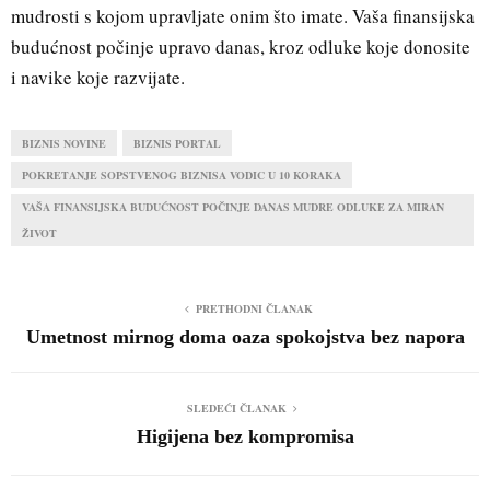
mudrosti s kojom upravljate onim što imate. Vaša finansijska
budućnost počinje upravo danas, kroz odluke koje donosite
i navike koje razvijate.
BIZNIS NOVINE
BIZNIS PORTAL
POKRETANJE SOPSTVENOG BIZNISA VODIC U 10 KORAKA
VAŠA FINANSIJSKA BUDUĆNOST POČINJE DANAS MUDRE ODLUKE ZA MIRAN
ŽIVOT
PRETHODNI ČLANAK
Umetnost mirnog doma oaza spokojstva bez napora
SLEDEĆI ČLANAK
Higijena bez kompromisa