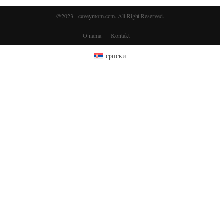
@2023 - coveymom.com. All Right Reserved.
O nama
Kontakt
српски