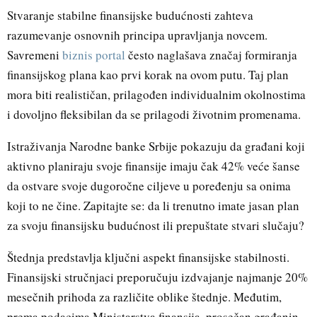
Stvaranje stabilne finansijske budućnosti zahteva
razumevanje osnovnih principa upravljanja novcem.
Savremeni
biznis portal
često naglašava značaj formiranja
finansijskog plana kao prvi korak na ovom putu. Taj plan
mora biti realističan, prilagođen individualnim okolnostima
i dovoljno fleksibilan da se prilagodi životnim promenama.
Istraživanja Narodne banke Srbije pokazuju da građani koji
aktivno planiraju svoje finansije imaju čak 42% veće šanse
da ostvare svoje dugoročne ciljeve u poređenju sa onima
koji to ne čine. Zapitajte se: da li trenutno imate jasan plan
za svoju finansijsku budućnost ili prepuštate stvari slučaju?
Štednja predstavlja ključni aspekt finansijske stabilnosti.
Finansijski stručnjaci preporučuju izdvajanje najmanje 20%
mesečnih prihoda za različite oblike štednje. Međutim,
prema podacima Ministarstva finansija, prosečan građanin