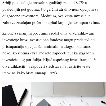
Srbiji pokazalo je prosečan godišnji rast od 8,7% u
poslednjih pet godina, što ga čini atraktivnom opcijom za
dugoročne investitore. Međutim, ova vrsta investicije
zahteva značajan početni kapital koji nije dostupan svima.
Za one sa manjim početnim sredstvima, diverzifikovane
investicije kroz investicione fondove mogu predstavljati
pristupačniju opciju. Sa minimalnim ulogom od samo
nekoliko stotina evra, možete započeti put ka izgradnji
investicionog portfolija. Ključ uspešnog investiranja leži u
diverzifikaciji – raspodeli sredstava na različite vrste
imovine kako biste umanjili rizik.