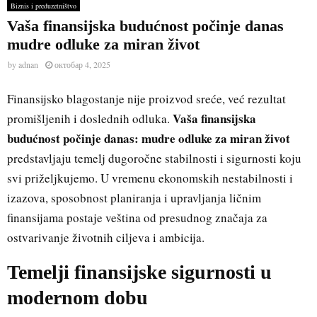
Biznis i preduzetništvo
Vaša finansijska budućnost počinje danas
mudre odluke za miran život
by
adnan
октобар 4, 2025
Finansijsko blagostanje nije proizvod sreće, već rezultat
Vaša finansijska
promišljenih i doslednih odluka.
budućnost počinje danas: mudre odluke za miran život
predstavljaju temelj dugoročne stabilnosti i sigurnosti koju
svi priželjkujemo. U vremenu ekonomskih nestabilnosti i
izazova, sposobnost planiranja i upravljanja ličnim
finansijama postaje veština od presudnog značaja za
ostvarivanje životnih ciljeva i ambicija.
Temelji finansijske sigurnosti u
modernom dobu