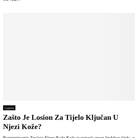
Ljepota
Zašto Je Losion Za Tijelo Ključan U
Njezi Kože?
Razumijevanje Značaja Njege Kože Koža je najveći organ ljudskog tijela, a