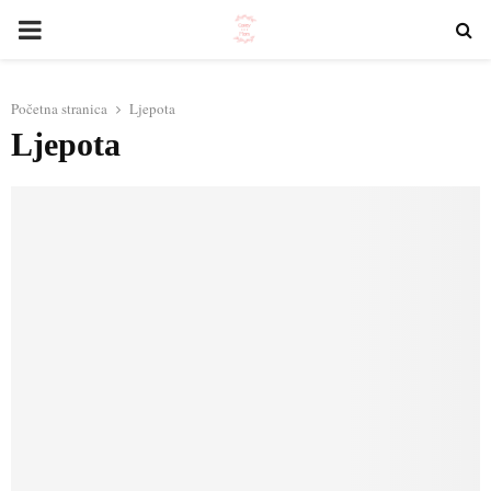
PRIMARY
MENU
Početna stranica
Ljepota
Ljepota