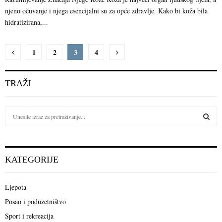
njeno očuvanje i njega esencijalni su za opće zdravlje. Kako bi koža bila
hidratizirana,...
Brojevi
1
2
3
4
stranica
TRAŽI
objava
S
e
a
S
r
c
E
KATEGORIJE
h
f
A
o
Ljepota
r
R
Posao i poduzetništvo
:
C
Sport i rekreacija