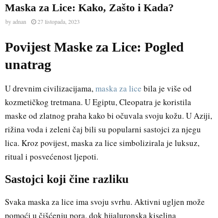
Maska za Lice: Kako, Zašto i Kada?
by
adnan
27 listopada, 2023
Povijest Maske za Lice: Pogled
unatrag
U drevnim civilizacijama,
maska za lice
bila je više od
kozmetičkog tretmana. U Egiptu, Cleopatra je koristila
maske od zlatnog praha kako bi očuvala svoju kožu. U Aziji,
rižina voda i zeleni čaj bili su popularni sastojci za njegu
lica. Kroz povijest, maska za lice simbolizirala je luksuz,
ritual i posvećenost ljepoti.
Sastojci koji čine razliku
Svaka maska za lice ima svoju svrhu. Aktivni ugljen može
pomoći u čišćenju pora, dok hijaluronska kiselina