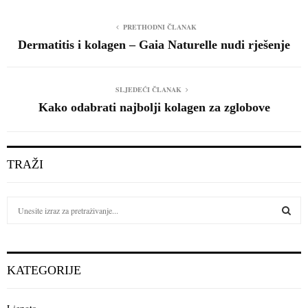
PRETHODNI ČLANAK
Dermatitis i kolagen – Gaia Naturelle nudi rješenje
SLJEDEĆI ČLANAK
Kako odabrati najbolji kolagen za zglobove
TRAŽI
S
e
a
S
r
c
E
KATEGORIJE
h
f
A
o