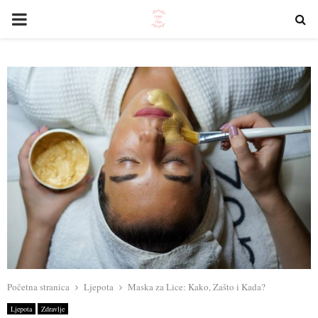
PRIMARY
MENU
Početna stranica
Ljepota
Maska za Lice: Kako, Zašto i Kada?
Ljepota
Zdravlje