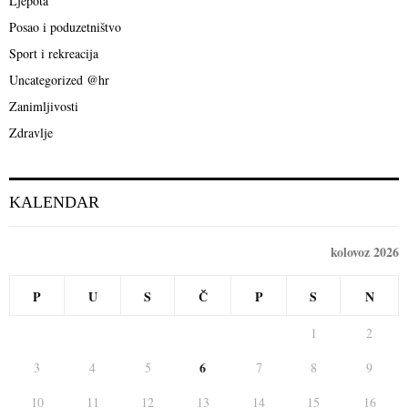
Ljepota
r
R
Posao i poduzetništvo
:
C
Sport i rekreacija
Uncategorized @hr
H
Zanimljivosti
Zdravlje
KALENDAR
kolovoz 2026
P
U
S
Č
P
S
N
1
2
6
3
4
5
7
8
9
10
11
12
13
14
15
16