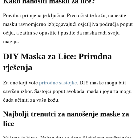
Kako nanositi masku za lice?
Pravilna primjena je ključna. Prvo očistite kožu, nanesite
masku ravnomjerno izbjegavajući osjetljiva područja poput
očiju, a zatim se opustite i pustite da maska radi svoju
magiju.
DIY Maska za Lice: Prirodna
rješenja
Za one koji vole
prirodne sastojke
, DIY maske mogu biti
savršen izbor. Sastojci poput avokada, meda i jogurta mogu
čuda učiniti za vašu kožu.
Najbolji trenutci za nanošenje maske za
lice
Vrijeme je bitno. Nakon dugog dana ili tijekom opuštajućeg