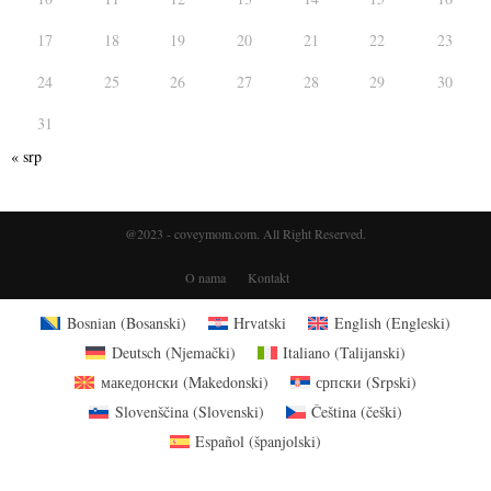
17
18
19
20
21
22
23
24
25
26
27
28
29
30
31
« srp
@2023 - coveymom.com. All Right Reserved.
O nama
Kontakt
Bosnian
(
Bosanski
)
Hrvatski
English
(
Engleski
)
Deutsch
(
Njemački
)
Italiano
(
Talijanski
)
македонски
(
Makedonski
)
српски
(
Srpski
)
Slovenščina
(
Slovenski
)
Čeština
(
češki
)
Español
(
španjolski
)