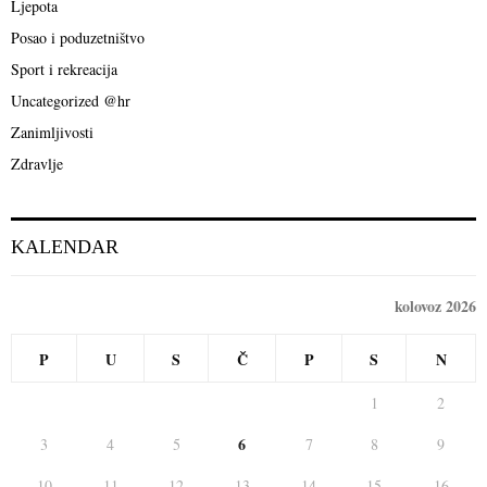
o
Ljepota
r
R
Posao i poduzetništvo
:
C
Sport i rekreacija
Uncategorized @hr
H
Zanimljivosti
Zdravlje
KALENDAR
kolovoz 2026
P
U
S
Č
P
S
N
1
2
6
3
4
5
7
8
9
10
11
12
13
14
15
16