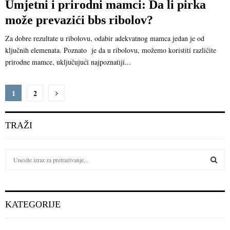
Umjetni i prirodni mamci: Da li pirka
može prevazići bbs ribolov?
Za dobre rezultate u ribolovu, odabir adekvatnog mamca jedan je od
ključnih elemenata. Poznato je da u ribolovu, možemo koristiti različite
prirodne mamce, uključujući najpoznatiji...
Brojevi
1
2
stranica
TRAŽI
objava
S
e
a
S
r
c
E
KATEGORIJE
h
f
A