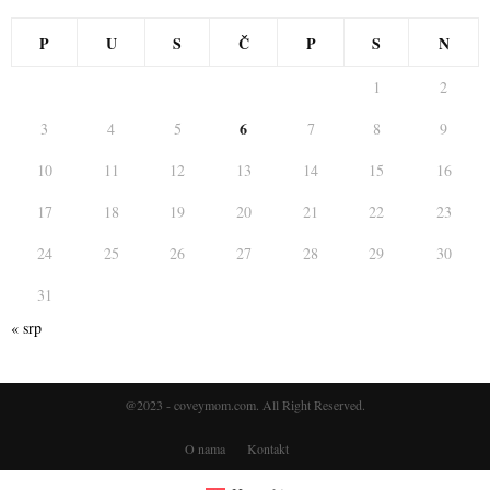
P
U
S
Č
P
S
N
1
2
6
3
4
5
7
8
9
10
11
12
13
14
15
16
17
18
19
20
21
22
23
24
25
26
27
28
29
30
31
« srp
@2023 - coveymom.com. All Right Reserved.
O nama
Kontakt