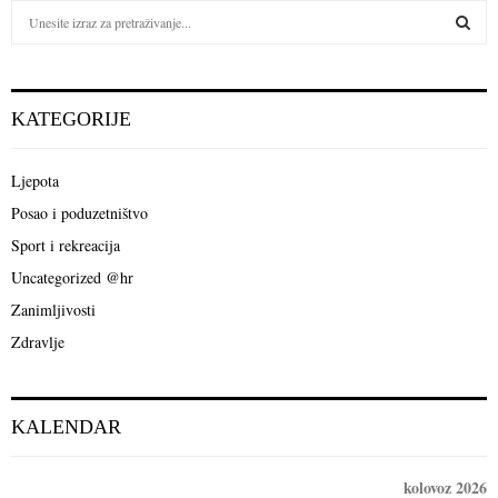
S
e
a
S
r
c
E
KATEGORIJE
h
f
A
o
Ljepota
r
R
Posao i poduzetništvo
:
C
Sport i rekreacija
Uncategorized @hr
H
Zanimljivosti
Zdravlje
KALENDAR
kolovoz 2026