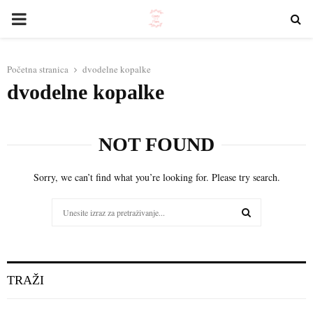
PRIMARY
MENU
Početna stranica
dvodelne kopalke
dvodelne kopalke
NOT FOUND
Sorry, we can’t find what you’re looking for. Please try search.
Search
for:
SEARCH
TRAŽI