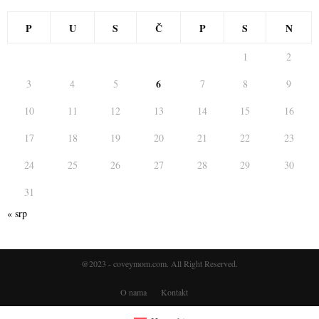
P
U
S
Č
P
S
N
1
2
6
3
4
5
7
8
9
10
11
12
13
14
15
16
17
18
19
20
21
22
23
24
25
26
27
28
29
30
31
« srp
@2023 - coveymom.com. All Right Reserved.
O nama
Kontakt