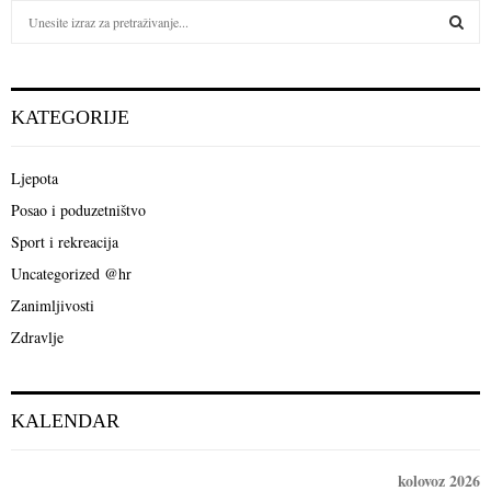
S
e
a
S
r
c
E
KATEGORIJE
h
f
A
o
Ljepota
r
R
Posao i poduzetništvo
:
C
Sport i rekreacija
Uncategorized @hr
H
Zanimljivosti
Zdravlje
KALENDAR
kolovoz 2026