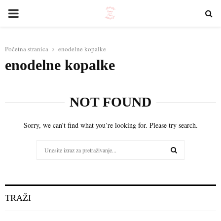
PRIMARY
MENU
Početna stranica
enodelne kopalke
enodelne kopalke
NOT FOUND
Sorry, we can’t find what you’re looking for. Please try search.
Search
for:
SEARCH
TRAŽI