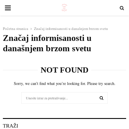
PRIMARY
MENU
Početna stranica
Značaj informisanosti u današnjem brzom svetu
Značaj informisanosti u
današnjem brzom svetu
NOT FOUND
Sorry, we can’t find what you’re looking for. Please try search.
Search
for:
SEARCH
TRAŽI