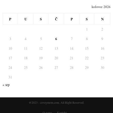
kolovoz 2026
P
U
S
Č
P
S
N
1
2
6
3
4
5
7
8
9
10
11
12
13
14
15
16
17
18
19
20
21
22
23
24
25
26
27
28
29
30
31
« srp
@2023 - coveymom.com. All Right Reserved.
O nama
Kontakt