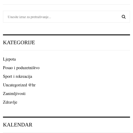
S
e
a
S
r
c
E
KATEGORIJE
h
f
A
o
Ljepota
r
R
Posao i poduzetništvo
:
C
Sport i rekreacija
Uncategorized @hr
H
Zanimljivosti
Zdravlje
KALENDAR